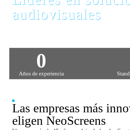
audiovisuales
Cada día, nos asociamos con grandes líderes como tú
forma en que las marcas y las personas interact
oportunidades y experiencias únicas.
0
Años de experiencia
Stand
Las empresas más inno
eligen NeoScreens