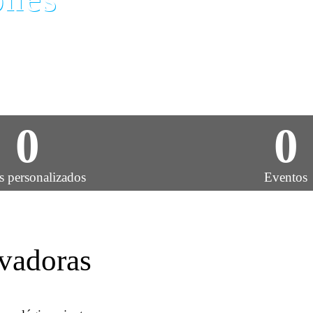
 para reinventar la
úan creando nuevas
0
0
s personalizados
Eventos
vadoras